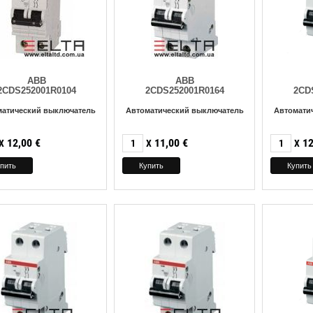
ABB
ABB
2CDS252001R0104
2CDS252001R0164
2CD
матический выключатель
Автоматический выключатель
Автомати
12,00
€
11,00
€
12
X
X
X