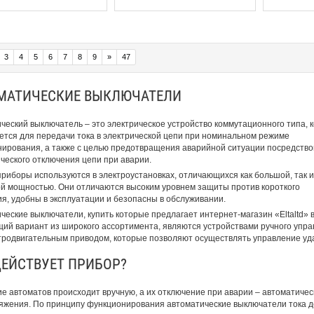
3
4
5
6
7
8
9
»
47
МАТИЧЕСКИЕ ВЫКЛЮЧАТЕЛИ
ческий выключатель – это электрическое устройство коммутационного типа, 
ется для передачи тока в электрической цепи при номинальном режиме
ирования, а также с целью предотвращения аварийной ситуации посредств
ческого отключения цепи при аварии.
риборы используются в электроустановках, отличающихся как большой, так и
й мощностью. Они отличаются высоким уровнем защиты против короткого
я, удобны в эксплуатации и безопасны в обслуживании.
ческие выключатели, купить которые предлагает интернет-магазин «Eltaltd» 
ий вариант из широкого ассортимента, являются устройствами ручного упра
тродвигательным приводом, которые позволяют осуществлять управление уд
ДЕЙСТВУЕТ ПРИБОР?
е автоматов происходит вручную, а их отключение при аварии – автоматиче
жения. По принципу функционирования автоматические выключатели тока д