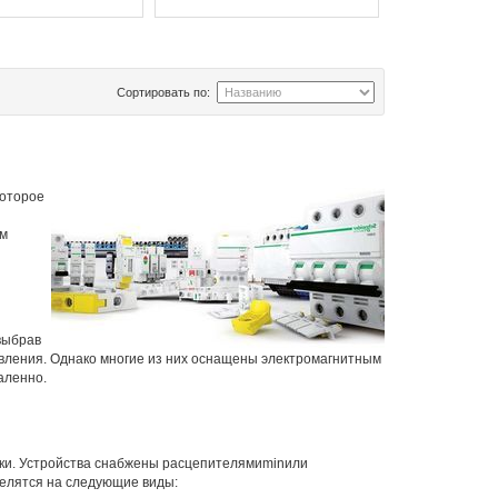
Сортировать по:
которое
ом
выбрав
вления. Однако многие из них оснащены электромагнитным
аленно.
ски. Устройства снабжены расцепителямиminили
елятся на следующие виды: