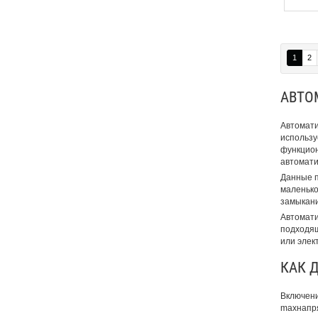
1
2
АВТО
Автомати
использу
функцион
автомати
Данные п
маленько
замыкани
Автомати
подходящ
или элек
КАК 
Включени
maxнапря