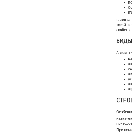
по
об
ma
Выключат
такой ви
свойство
ВИДЫ
Автомати
не
ав
се
ап
ус
ав
аг
СТРО
Особенно
назначен
приводов
При номи