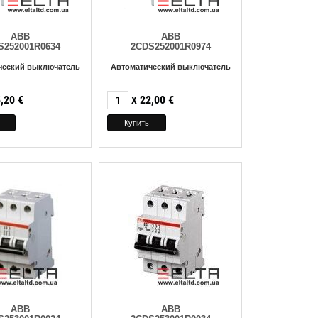
ABB
ABB
S252001R0634
2CDS252001R0974
ческий выключатель
Автоматический выключатель
,20
€
22,00
€
X
ABB
ABB