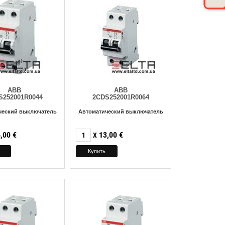
ABB
ABB
S252001R0044
2CDS252001R0064
ческий выключатель
Автоматический выключатель
,00
€
13,00
€
X