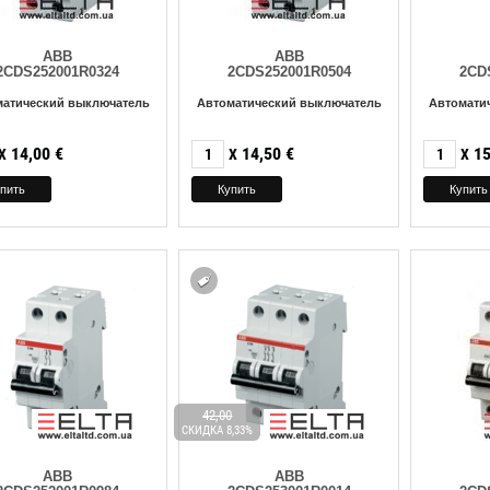
ABB
ABB
2CDS252001R0324
2CDS252001R0504
2CD
матический выключатель
Автоматический выключатель
Автомати
14,00
€
14,50
€
15
X
X
X
42,00
СКИДКА 8,33%
ABB
ABB