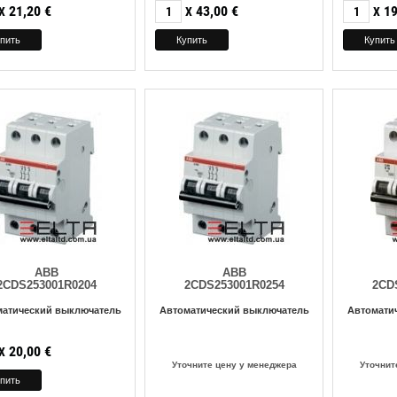
21,20
€
43,00
€
19
X
X
X
ABB
ABB
2CDS253001R0204
2CDS253001R0254
2CD
матический выключатель
Автоматический выключатель
Автомати
20,00
€
X
Уточните цену у менеджера
Уточнит