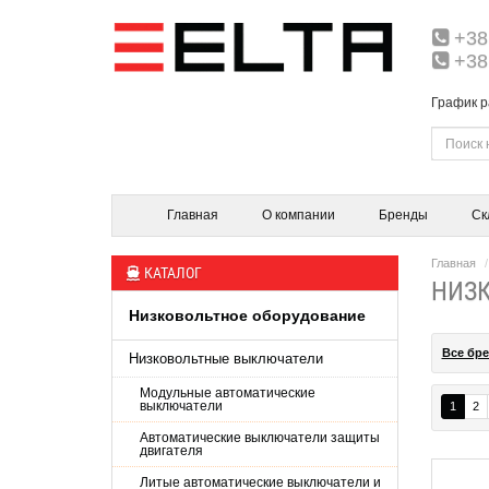
+38
+38
График р
Главная
О компании
Бренды
Ск
Главная
КАТАЛОГ
НИЗ
Низковольтное оборудование
Все бр
Низковольтные выключатели
Модульные автоматические
выключатели
1
2
Автоматические выключатели защиты
двигателя
Литые автоматические выключатели и