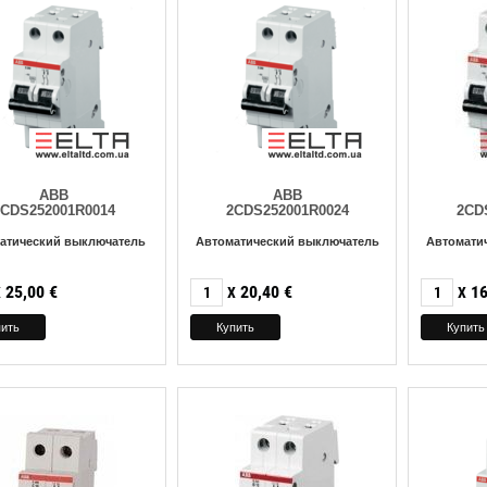
ABB
ABB
2CDS252001R0014
2CDS252001R0024
2CD
атический выключатель
Автоматический выключатель
Автомати
25,00
€
20,40
€
16
X
X
X