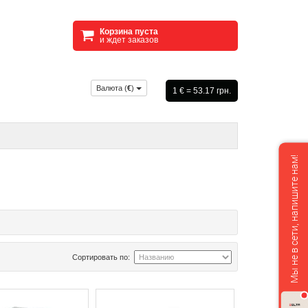
Корзина пуста
и ждет заказов
Валюта (
€
)
1 € = 53.17 грн.
Мы не в сети, напишите нам!
Сортировать по: