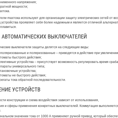
ниженного напряжения;
ратной мощности;
xтока.
ели maxтока используют для организации защиту электрических сетей от во
д устройства проявляет себя более надежным и является отличной альтерна
 плавиться.
 АВТОМАТИЧЕСКИХ ВЫКЛЮЧАТЕЛЕЙ
ческие выключатели защиты делятся на следующие виды:
поляризованные и поляризованные – приводятся в действие при увеличении
томаты быстрого действия;
лективные устройства – присутствует возможность регулировать время сраба
параты универсального типа;
тановочные устройства;
томаты не быстрого действия;
регаты тока обратной последовательности.
ЕНИЕ УСТРОЙСТВ
сти конструкции и схема воздействия зависит от использования,
ия и сферы применения конкретных выключателей. Коммутация выполняется
.
нальном значении тока от 1000 А применяют ручной привод, который обесп