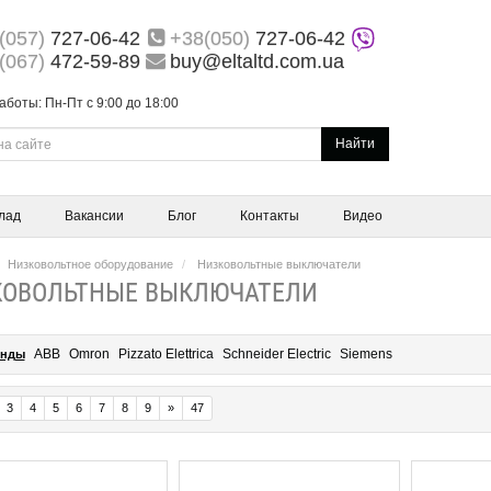
(057)
727-06-42
+38(050)
727-06-42
(067)
472-59-89
buy@eltaltd.com.ua
аботы: Пн-Пт с 9:00 до 18:00
Найти
лад
Вакансии
Блог
Контакты
Видео
Низковольтное оборудование
Низковольтные выключатели
КОВОЛЬТНЫЕ ВЫКЛЮЧАТЕЛИ
ABB
Omron
Pizzato Elettrica
Schneider Electric
Siemens
енды
3
4
5
6
7
8
9
»
47