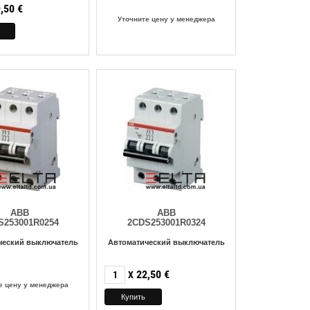
,50
€
Уточните цену у менеджера
ABB
ABB
S253001R0254
2CDS253001R0324
ческий выключатель
Автоматический выключатель
22,50
€
X
е цену у менеджера