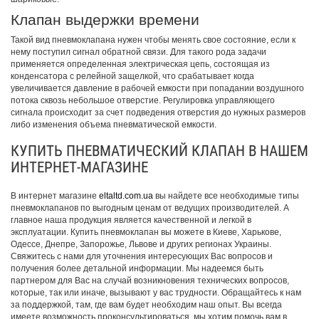
Клапан выдержки времени
Такой вид пневмоклапана нужен чтобы менять свое состояние, если к
нему поступил сигнал обратной связи. Для такого рода задачи
применяется определенная электрическая цепь, состоящая из
конденсатора с релейной защелкой, что срабатывает когда
увеличивается давление в рабочей емкости при попадании воздушного
потока сквозь небольшое отверстие. Регулировка управляющего
сигнала происходит за счет подведения отверстия до нужных размеров
либо изменения объема пневматической емкости.
КУПИТЬ ПНЕВМАТИЧЕСКИЙ КЛАПАН В НАШЕМ
ИНТЕРНЕТ-МАГАЗИНЕ
В интернет магазине
eltaltd.com.ua
вы найдете все необходимые типы
пневмоклапанов по выгодным ценам от ведущих производителей. А
главное наша продукция является качественной и легкой в
эксплуатации. Купить пневмоклапан вы можете в Киеве, Харькове,
Одессе, Днепре, Запорожье, Львове и других регионах Украины.
Свяжитесь с нами для уточнения интересующих Вас вопросов и
получения более детальной информации. Мы надеемся быть
партнером для Вас на случай возникновения технических вопросов,
которые, так или иначе, вызывают у вас трудности. Обращайтесь к нам
за поддержкой, там, где вам будет необходим наш опыт. Вы всегда
имеете возможность проконсультироваться, мы хотим помочь вам в