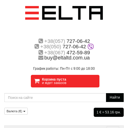
+38(057)
727-06-42
+38(050)
727-06-42
+38(067)
472-59-89
buy@eltaltd.com.ua
График работы: Пн-Пт с 9:00 до 18:00
Корзина пуста
и ждет заказов
Найти
Валюта (
€
)
1 € = 53.16 грн.