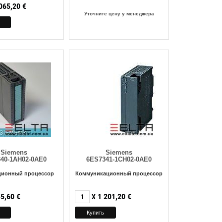
065,20
€
Уточните цену у менеджера
Siemens
Siemens
40-1AH02-0AE0
6ES7341-1CH02-0AE0
ционный процессор
Коммуникационный процессор
5,60
€
1 201,20
€
X