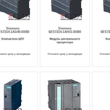
Siemens
Siemens
ES7214-1AG40-0XB0
6ES7214-1AH31-0XB0
6ES72
Компактное ЦПУ
Модуль центрального
Ко
процессора
чните цену у менеджера
Уточните цену у менеджера
Уточнит