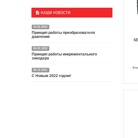
НАШИ НОВОСТИ
10.02.2022
Принцип работы преобразователя
давления
6
06.02.2022
Датчик или преобразователь давления — это
Принцип работы инкрементального
специальное устройство, преобразующее
энкодера
давление среды в пропорциональный
электрический сигнал.
Уто
28.12.2021
Энкодер представляет собой специальный датчик,
Подробнее
С Новым 2022 годом!
преобразующий угловое перемещение в
электрический сигнал.
С Новым 2022 годом и Рождеством Христовым,
Подробнее
дорогие друзья и партнёры!
Подробнее