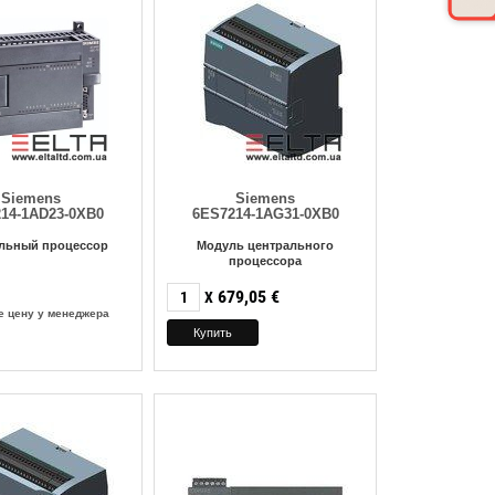
Siemens
Siemens
14-1AD23-0XB0
6ES7214-1AG31-0XB0
льный процессор
Модуль центрального
процессора
679,05
€
X
е цену у менеджера