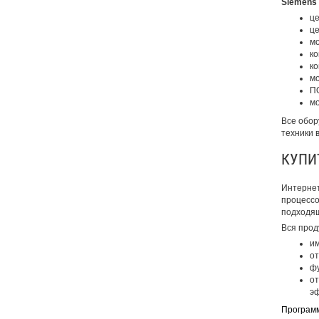
Siemens 
це
це
мо
ко
ко
мо
П
мо
Все обор
техники 
КУПИ
Интернет
процессо
подходящ
Вся прод
им
от
фу
от
эф
Програм