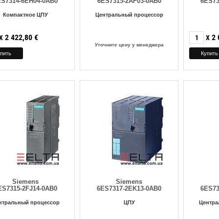
ES7314-6EH04-0AB0
6ES7315-2AF03-0AB0
6ES73
Компактное ЦПУ
Центральный процессор
2 422,80
€
2 
X
X
Уточните цену у менеджера
Siemens
Siemens
ES7315-2FJ14-0AB0
6ES7317-2EK13-0AB0
6ES73
нтральный процессор
ЦПУ
Центра