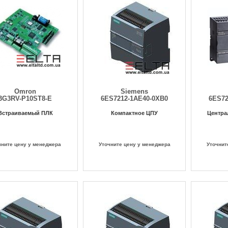
Omron
Siemens
3G3RV-P10ST8-E
6ES7212-1AE40-0XB0
6ES72
Встраиваемый ПЛК
Компактное ЦПУ
Центра
чните цену у менеджера
Уточните цену у менеджера
Уточнит