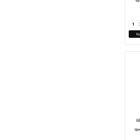
6
6
Це