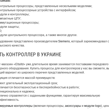
Simatic
:
нтральные процессоры, представленные несколькими моделями;
нтральные процессорные устройства с интерфейсом;
дули и контроллеры;
мпактные ЦПУ;
ммутационные процессоры;
дули защиты;
О;
дули центрального процессора, а также многое другое.
удование представлено производителем
Siemens
, который зарекомендовал 
высокого качества.
ТЬ КОНТРОЛЛЕР В УКРАИНЕ
-магазин «Eltaltd» уже длительное время занимается поставками передового
рного оборудования. Купить процессы для контроллеров у нас вы сможете, в
ий вариант из широкого перечня представленных моделей.
укция отличается массой преимуществ:
еет длительный эксплуатационный срок;
личается безотказностью и бесперебойностью в работе;
нкциональна и надежна;
лично справляется с заданными функциями, гарантируя максимальную
фективность.
мируемые контроллеры
(включая процессоры,
аксессуары
и
модули logo
), цен