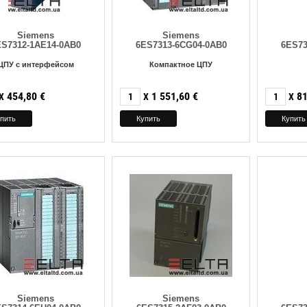
Siemens
Siemens
ES7312-1AE14-0AB0
6ES7313-6CG04-0AB0
6ES73
ЦПУ с интерфейсом
Компактное ЦПУ
454,80
€
1 551,60
€
81
X
X
X
Siemens
Siemens