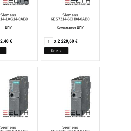
Siemens
Siemens
14-1AG14-0AB0
6ES7314-6CH04-0AB0
ЦПУ
Компактное ЦПУ
2,40
€
2 229,60
€
X
Siemens
Siemens