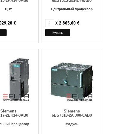
15-2AH14-0AB0
6ES7315-2EH14-0AB0
ЦПУ
Центральный процессор
029,20
€
2 865,60
€
X
Siemens
Siemens
17-2EK14-0AB0
6ES7318-2A J00-0AB0
льный процессор
Модуль