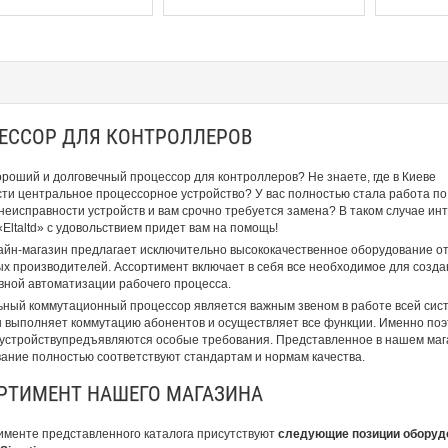
ЕССОР ДЛЯ КОНТРОЛЛЕРОВ
роший и долговечный процессор для контроллеров? Не знаете, где в Киеве
ти центральное процессорное устройство? У вас полностью стала работа по
неисправности устройств и вам срочно требуется замена? В таком случае ин
«Eltaltd» с удовольствием придет вам на помощь!
йн-магазин предлагает исключительно высококачественное оборудование о
х производителей. Ассортимент включает в себя все необходимое для созда
ной автоматизации рабочего процесса.
ный коммутационный процессор является важным звеном в работе всей сис
он выполняет коммутацию абонентов и осуществляет все функции. Именно поэ
устройствупредъявляются особые требования. Представленное в нашем маг
ание полностью соответствуют стандартам и нормам качества.
РТИМЕНТ НАШЕГО МАГАЗИНА
именте представленного каталога присутствуют
следующие позиции оборуд