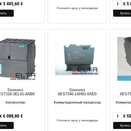
3 405,60
€
5 
X
X
Уточните цену у менеджера
Siemens
Siemens
ES7318-3EL01-0AB0
6ES7340-1AH01-0AE0
6ES73
Контроллер
Коммутационный процессор
Коммута
6 088,80
€
55
X
X
Уточните цену у менеджера