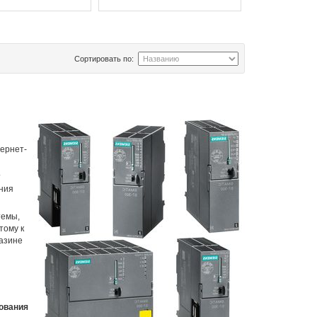
Сортировать по:
тернет-
т
ния
темы,
тому к
азине
ования