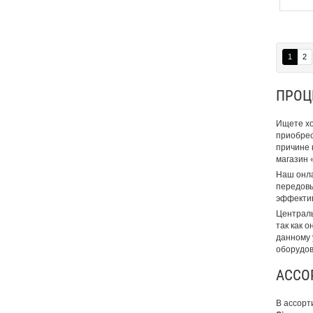
1
2
ПРОЦ
Ищете хо
приобрес
причине 
магазин 
Наш онла
передовы
эффектив
Централь
так как 
данному 
оборудов
АССО
В ассорт