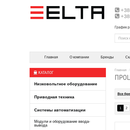
+38
+38
График р
Главная
О компании
Бренды
Ск
Главная
КАТАЛОГ
ПРО
Низковольтное оборудование
Все бр
Приводная техника
1
2
Системы автоматизации
Модули и оборудование ввода-
вывода