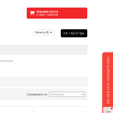
Корзина пуста
и ждет заказов
Валюта (
€
)
1 € = 53.17 грн.
Мы не в сети, напишите нам!
троллеров
Сортировать по: