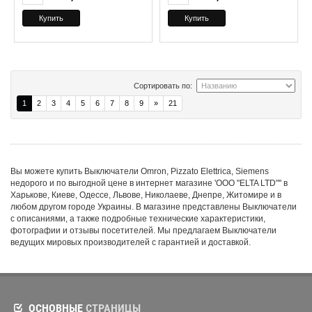
Сортировать по:
1
2
3
4
5
6
7
8
9
»
21
Вы можете купить Выключатели Omron, Pizzato Elettrica, Siemens
недорого и по выгодной цене в интернет магазине 'ООО "ELTA LTD"'' в
Харькове, Киеве, Одессе, Львове, Николаеве, Днепре, Житомире и в
любом другом городе Украины. В магазине представлены Выключатели
с описаниями, а также подробные технические характеристики,
фотографии и отзывы посетителей. Мы предлагаем Выключатели
ведущих мировых производителей с гарантией и доставкой.
ОСНОВНЫЕ
СТРАНИЦЫ