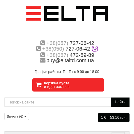
+38(057)
727-06-42
+38(050)
727-06-42
+38(067)
472-59-89
buy@eltaltd.com.ua
График работы: Пн-Пт с 9:00 до 18:00
Корзина пуста
и ждет заказов
Найти
Валюта (
€
)
1 € = 53.16 грн.