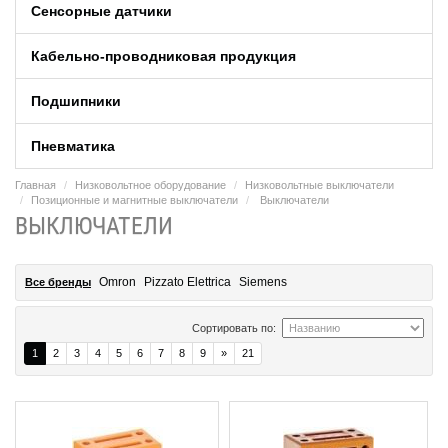
Сенсорные датчики
Кабельно-проводниковая продукция
Подшипники
Пневматика
Главная
Низковольтное оборудование
Низковольтные выключатели
Позиционные и магнитные выключатели
Выключатели
ВЫКЛЮЧАТЕЛИ
Omron
Pizzato Elettrica
Siemens
Все бренды
Сортировать по:
1
2
3
4
5
6
7
8
9
»
21