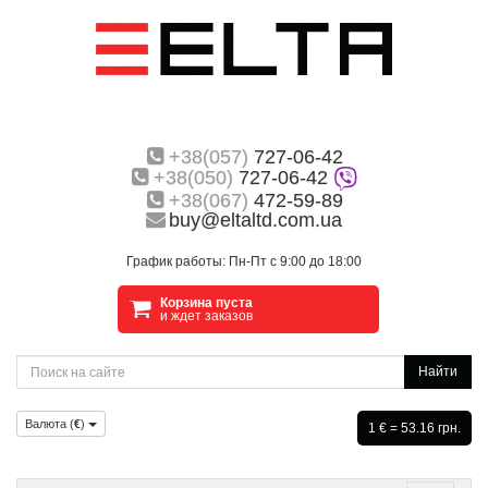
+38(057)
727-06-42
+38(050)
727-06-42
+38(067)
472-59-89
buy@eltaltd.com.ua
График работы: Пн-Пт с 9:00 до 18:00
Корзина пуста
и ждет заказов
Найти
Валюта (
€
)
1 € = 53.16 грн.