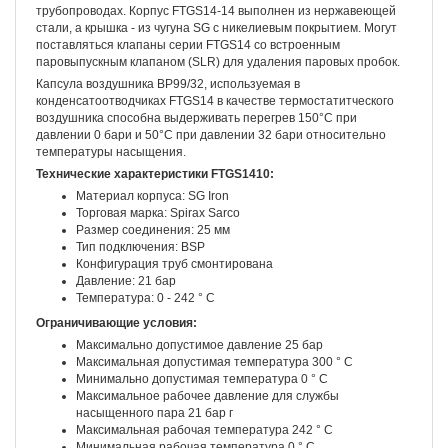
трубопроводах. Корпус FTGS14-14 выполнен из нержавеющей
стали, а крышка - из чугуна SG с никелиевым покрытием. Могут
поставляться клапаны серии FTGS14 со встроенным
паровыпускным клапаном (SLR) для удаления паровых пробок.
Капсула воздушника BP99/32, используемая в
конденсатоотводчиках FTGS14 в качестве термостатитческого
воздушника способна выдерживать перегрев 150°C при
давлении 0 бари и 50°C при давлении 32 бари относительно
температуры насыщения.
Технические характеристики FTGS1410:
Материал корпуса: SG Iron
Торговая марка: Spirax Sarco
Размер соединения: 25 мм
Тип подключения: BSP
Конфигурация труб смонтирована
Давление: 21 бар
Температура: 0 - 242 ° C
Ограничивающие условия:
Максимально допустимое давление 25 бар
Максимальная допустимая температура 300 ° C
Минимально допустимая температура 0 ° C
Максимальное рабочее давление для службы
насыщенного пара 21 бар г
Максимальная рабочая температура 242 ° C
Минимальная рабочая температура 0 ° C