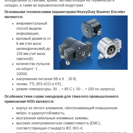
холодильные установки, краны, автоматизация на терминалах и
складах, а также во взрывоопасной индустрии.
Основными техническими параметрами HeavyDuty Baumer Encoder
являются:
инкрементальный
способ выдачи
информации;
валовый диаметр от
6 мм (тип вала:
цилиндрический) до
150 мм (тип вала:
сквозной);
количество пульсов
на оборот: 1 ...
10000;
напряжение питания 5В и 9 …30 В;
логика TTL (RS-422) и HTL;
режим температуры: 30 ... + 85 С (- 50 ... + 100 по запросу).
Особенностями серии энкодеров для тяжелого промышленного
применения HOG являются:
корпус из литого алюминия, обеспечивающий повышенную
вибро- и удароустойчивость;
внутренние кабельные клеммные зажимы;
высокая электромагнитная совместимость (EMC),
соответствующая стандарту IEC 801-4;