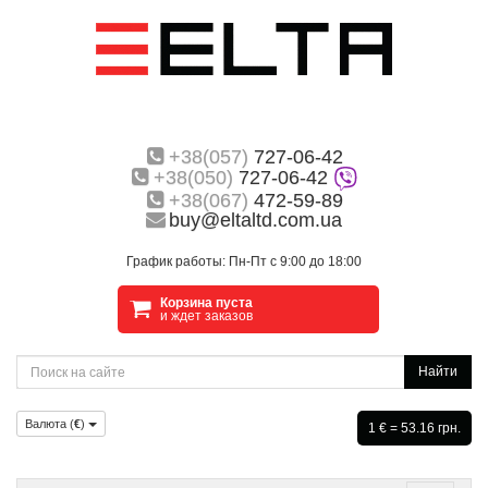
+38(057)
727-06-42
+38(050)
727-06-42
+38(067)
472-59-89
buy@eltaltd.com.ua
График работы: Пн-Пт с 9:00 до 18:00
Корзина пуста
и ждет заказов
Найти
Валюта (
€
)
1 € = 53.16 грн.