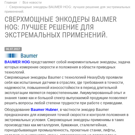
Главная
Все новости
Сверхмощные энкодеры BAUMER HOG: лучшее решение для экстремальных
применений.
СВЕРХМОЩНЫЕ ЭНКОДЕРЫ BAUMER
HOG: ЛУЧШЕЕ РЕШЕНИЕ ДЛЯ
ЭКСТРЕМАЛЬНЫХ ПРИМЕНЕНИЙ.
06.07.2017
BAUMER HOG
представляют собой инкрементальные энкодеры, задача
которых измерение скорости и положения в области приводных
технологий.
Сверхмощные энкодеры Baumer с технологией HeavyDuty проявили
себя как испытанные датчики в отраслях, где требования в точности,
надежности, повышенной износостойкости в период длительной
эксплуатации являются первостепенными. Аккумулированный опыт и
знания также как и большой спектр выпускаемой продукции позволяют
решить вопросы любой степени трудности при работе с приводами.
Оборудование
Baumer Hubner
, в частности энкодер Baumer
предназначен для измерения точной скорости и контроля положения в
экстремальных условия. Сверхмощные энкодеры применимы в таких
производствах как металлургия, бумажная, сталелитейная,
горнодобывающая промышленность, прокатные станки, лифты,