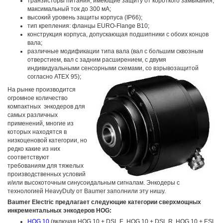
транзисторы питания, имеющие защиту от короткого замыкания,
максимальный ток до 300 мА;
высокий уровень защиты корпуса (IP66);
тип крепления: фланцы EURO-Flange B10;
конструкция корпуса, допускающая подшипники с обоих концов
вала;
различные модификации типа вала (вал с большим сквозным
отверстием, вал с задним расширением, с двумя
индивидуальными сенсорным
и схемами, со взрывозащитой
согласно ATEX 95);
На рынке производится
огромное количество
компактных энкодеров для
самых различных
применений, многие из
которых находятся в
низкоценовой категории, но
редко какие из них
соответствуют
требованиям для тяжелых
производственных условий
и/или высокоточным синусоидальным сигналам. Энкодеры с
технологией HeavyDuty от Baumer заполнили эту нишу.
Baumer Electric предлагает следующие категории сверхмощных
инкрементальных энкодеров HOG:
HOG 10
(включая HOG 10 + DSL.E, HOG 10 + DSL.R, HOG 10 + ESL