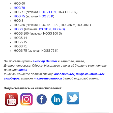
HOG 60
HOG 70
HOG 71 (включая
HOG 71 DN
, 1024 CI 12H7)
HOG 75
(включая
HOG 75 K
)
HOG 8
HOG 86 (включая HOG 86 + FSL, HOG 86 M, HOG 86E)
HOG 9
(включая
HOG9DN
,
HOG9G)
HOGS 100 (включая HOGS 100 S)
HOGS 14
HOGS 151
HOGS 71
HOGS 75 (включая HOGS 75 K)
Вы можете купить
энкодер Baumer
в Харькове, Киеве,
Днепропетровске, Одессе, Николаеве и по всей Украине в интернет-
магазине
eltaltd
.
У нас вы найдете полный спектр
абсолютных
,
инкрементальных
энкодеров
, а также
тахогенераторов
данной торговой марки.
Подписывайтесь на наши обновления: