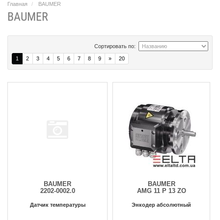
Главная
BAUMER
BAUMER
Сортировать по:
1
2
3
4
5
6
7
8
9
»
20
BAUMER
BAUMER
2202-0002.0
AMG 11 P 13 ZO
Датчик температуры
Энкодер абсолютный