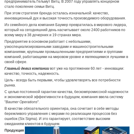
предприниматель Гельмут Витц. В 2007 году управлять концерном
стало поколение семьи Витц.
При этом стратегия бренда осталась изначальной: качество,
инновационный дух и высокая точность производимого оборудования.
Из семейного дела компания Баумер превратилась в мирового лидера,
который на сегодняшний день насчитывает около 2400 работников по
всему миру в 38 дочерних и 19 странах мира.
Предприятие в основном работает с небольшими,
узкоспециализированными заводами и машиностроительными
компаниями, крупными промышленными предприятиями и группами
компаний, работающими на мировом уровне и являющимися лучшими в
своей сфере.
Главный девиз компании
вот уже на протяжении 60 лет - инновации:
качество, точность, надежность.
Цель - всегда быть первыми, чтобы удовлетворять все потребности
рынка.
С целью постоянной гарантии качества, бескомпромиссной надежности
и экономической эффективности в будущем, компания ввела cистему
"
Baumer Operations
".
В качестве обязательного ориентира, она сочетает в себе методы
бережливого управления с мерами по реализации процессов без
ошибок (Six Sigma). И это гарантирует, соответствие высоким
ожиданиям клиентов в будущем.
Продукция