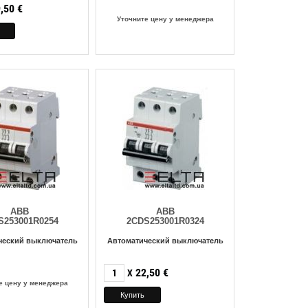
,50
€
Уточните цену у менеджера
ABB
ABB
S253001R0254
2CDS253001R0324
ческий выключатель
Автоматический выключатель
22,50
€
X
е цену у менеджера