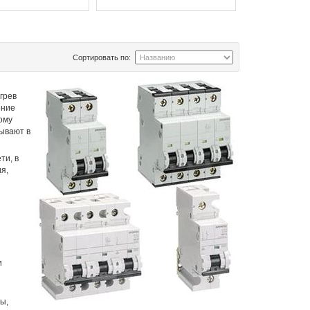
Сортировать по:
грев
ение
ому
ывают в
ти, в
я,
и
ы,