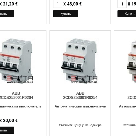
21,20
€
43,00
€
19
X
X
X
ABB
ABB
2CDS253001R0204
2CDS253001R0254
2CD
матический выключатель
Автоматический выключатель
Автомати
20,00
€
X
Уточните цену у менеджера
Уточнит