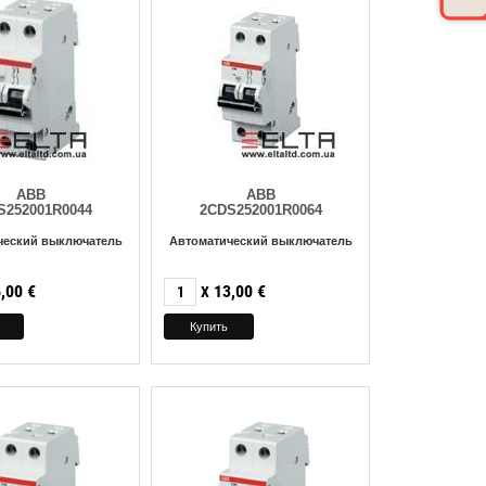
ABB
ABB
S252001R0044
2CDS252001R0064
ческий выключатель
Автоматический выключатель
,00
€
13,00
€
X