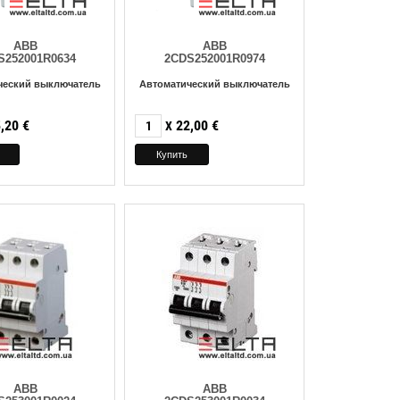
ABB
ABB
S252001R0634
2CDS252001R0974
ческий выключатель
Автоматический выключатель
,20
€
22,00
€
X
ABB
ABB