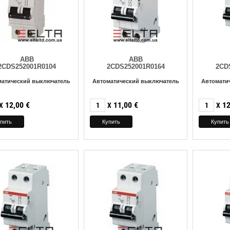
ABB
ABB
2CDS252001R0104
2CDS252001R0164
2CD
матический выключатель
Автоматический выключатель
Автомати
12,00
€
11,00
€
12
X
X
X