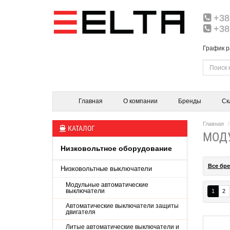
+38
+38
График р
Главная
О компании
Бренды
Ск
Главная
КАТАЛОГ
МОД
Низковольтное оборудование
Все бр
Низковольтные выключатели
Модульные автоматические
выключатели
1
2
Автоматические выключатели защиты
двигателя
Литые автоматические выключатели и