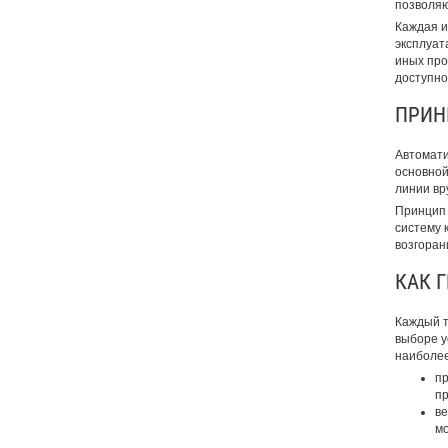
позволяю
Каждая и
эксплуат
иных про
доступно
ПРИН
Автомати
основной
линии вр
Принцип 
систему 
возгоран
КАК 
Каждый т
выборе у
наиболее
пр
пр
ве
мо