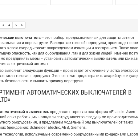
3
4
5
6
ический выключатель
– это прибор, предназначенный для защиты сети от
о замыкания и перезагрузки. Вследствие токовой перегрузки, происходит пере
 что в свою очередь грозит повреждением изоляции и возгоранием. Такое явл
льшую опасность, как для оборудования, так и для жизни людей. Именно поэт
мо предпринять меры – установить автоматический выключатель или как наз
чие электрический автомат.
во выполнит следующие функции – произведет отключение участка электросе
возникла токовая перегрузка. Это позволит предотвратить аварийную ситуаци
ть безопасность и выявить причину перегрузки.
РТИМЕНТ АВТОМАТИЧЕСКИХ ВЫКЛЮЧАТЕЛЕЙ В
LTD»
втоматический выключатель
предлагает торговая платформа «
Eltaltd
». Имея
ний опыт работы, мы наладили сотрудничество с ведущими производителям
ьтного оборудования, и предлагаем модельный ряд выключателей от таких
их брендов как: Schneider Electric, ABB, Siemens.
 технологии, используемые современно оборудованными концернами Европ