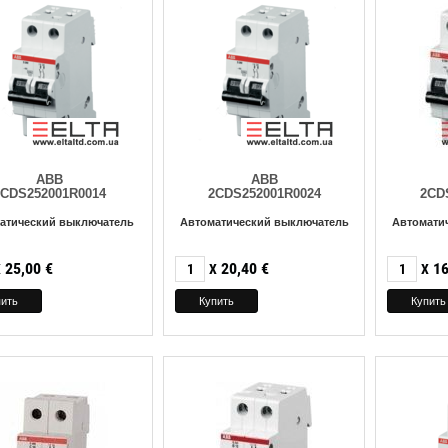
ABB
ABB
2CDS252001R0014
2CDS252001R0024
2CD
атический выключатель
Автоматический выключатель
Автомати
25,00
€
20,40
€
16
X
X
X