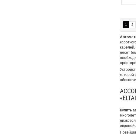
1
2
Автомат
коротког
кабелей,
несет бо
необходи
просторе
Устройст
которой 
обеспечи
АССО
«ELTA
Купить а
многолет
низковол
европейск
Новейшие