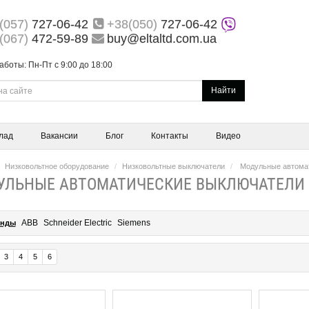
(057)
727-06-42
+38(050)
727-06-42
(067)
472-59-89
buy@eltaltd.com.ua
аботы: Пн-Пт с 9:00 до 18:00
Найти
лад
Вакансии
Блог
Контакты
Видео
Низковольтное оборудование
Низковольтные выключатели
Модульные автомат
УЛЬНЫЕ АВТОМАТИЧЕСКИЕ ВЫКЛЮЧАТЕЛИ
ABB
Schneider Electric
Siemens
енды
3
4
5
6