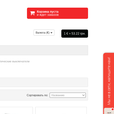
Корзина пуста
и ждет заказов
Валюта (
€
)
1 € = 53.22 грн.
Мы не в сети, напишите нам!
ические выключатели
Сортировать по: