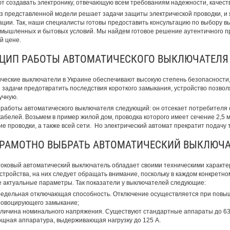
т создавать электронику, отвечающую всем требованиям надежности, качеств
з представленной модели решает задачи защиты электрической проводки, и 
ации. Так, наши специалисты готовы предоставить консультацию по выбору в
мышленных и бытовых условий. Мы найдем готовое решение аутентичного п
й цене.
ЦИП РАБОТЫ АВТОМАТИЧЕСКОГО ВЫКЛЮЧАТЕЛЯ
ческие выключатели в Украине обеспечивают высокую степень безопасности, 
 задачи предотвратить последствия короткого замыкания, устройство позво
учную.
работы автоматического выключателя следующий: он отсекает потребителя от 
кабелей. Возьмем в пример жилой дом, проводка которого имеет сечение 2,5 м
ие проводки, а также всей сети. Но электрический автомат прекратит подачу то
ГРАМОТНО ВЫБРАТЬ АВТОМАТИЧЕСКИЙ ВЫКЛЮЧА
оковый автоматический выключатель обладает своими техническими характе
стройства, на них следует обращать внимание, поскольку в каждом конкретном
 актуальные параметры. Так показатели у выключателей следующие:
едельная отключающая способность. Отключение осуществляется при повыш
овоцирующего замыкание;
личина номинального напряжения. Существуют стандартные аппараты до 63 
щная аппаратура, выдерживающая нагрузку до 125 А.