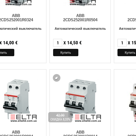
ABB
ABB
2CDS252001R0324
2CDS252001R0504
2CD
матический выключатель
Автоматический выключатель
Автомати
14,00
€
14,50
€
15
X
X
X
42,00
СКИДКА 8,33%
ABB
ABB