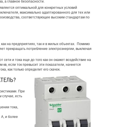
а, а главное безопасности.
является оптимальной для конкретных условий
ыключателя, максимально адаптированного для тех или
роизводства, соответствующее высоким стандартам по
как на предприятиях, так и в жилых объектах. Помимо
ляет прекращать потребление электроэнергии, выключая
сети и тока еще до того как он окажет воздействие на
м кв, если ток превысит эти показатели, начнется
ка, как только определит его скачок.
ТЕЛЬ?
ристиками. При
 случае, есть
ении тока,
А, и более