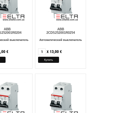
ABB
ABB
S252001R0204
2CDS252001R0254
ческий выключатель
Автоматический выключатель
,00
€
13,00
€
X