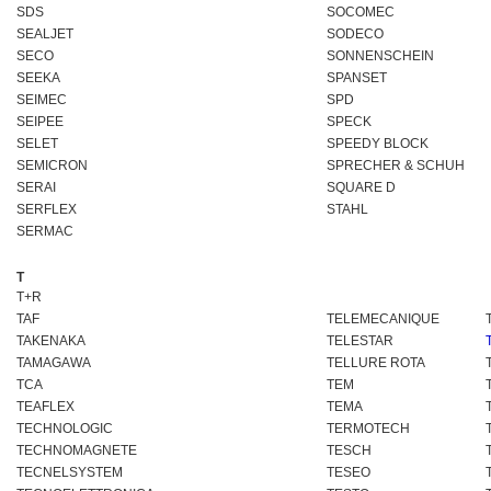
SDS
SOCOMEC
SEALJET
SODECO
SECO
SONNENSCHEIN
SEEKA
SPANSET
SEIMEC
SPD
SEIPEE
SPECK
SELET
SPEEDY BLOCK
SEMICRON
SPRECHER & SCHUH
SERAI
SQUARE D
SERFLEX
STAHL
SERMAC
T
T+R
TAF
TELEMECANIQUE
TAKENAKA
TELESTAR
TAMAGAWA
TELLURE ROTA
TCA
TEM
TEAFLEX
TEMA
TECHNOLOGIC
TERMOTECH
TECHNOMAGNETE
TESCH
TECNELSYSTEM
TESEO