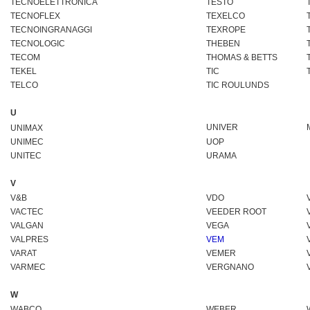
TECNOELETTRONICA
TESTO
TECNOFLEX
TEXELCO
TECNOINGRANAGGI
TEXROPE
TECNOLOGIC
THEBEN
TECOM
THOMAS & BETTS
TEKEL
TIC
TELCO
TIC ROULUNDS
U
UNIVER
UNIMAX
UNIMEC
UOP
UNITEC
URAMA
V
V&B
VDO
VACTEC
VEEDER ROOT
VALGAN
VEGA
VALPRES
VEM
VARAT
VEMER
VARMEC
VERGNANO
W
WABCO
WEBER