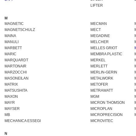
LIFTER
M
MAGNETIC
MECMAN
MAGNETSCHULZ
MECT
MAINA
MEGADINE
MANULI
MELCHER
MARBETT
MELLES GRIOT
MARIC
MEMBRA PLASTIC
MARQUARDT
MERKEL
MARTONAIR
MERLETT
MARZOCCHI
MERLIN-GERIN
MASONEILAN
METALWORK
MATRIX
METOFER
MATSUSHITA
METRAWATT
MAXON
MGM
MAYR
MICRON THOMSON
MAYSER
MICROPLAN
MB
MICROPRECISION
MECHANICA ESSEGI
MICROVITEC
N