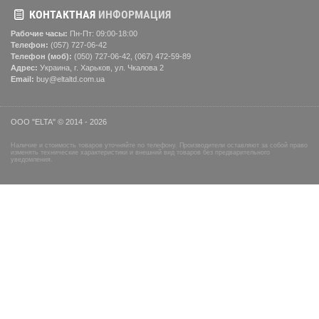
КОНТАКТНАЯ
ИНФОРМАЦИЯ
Рабочие часы:
Пн-Пт: 09:00-18:00
Телефон:
(057) ‎727-06-42
Телефон (моб):
(050) 727-06-42, (067) 472-59-89
Адрес:
Украина, г. Харьков, ул. Чкалова 2
Email:
buy@eltaltd.com.ua
ООО "ELTA" © 2014 - 2026
Наличие и стоимость товаров уточняйте по телефону. Производители оставляют за собой право
изменять технические характеристики и внешний вид товаров без предварительного
уведомления.