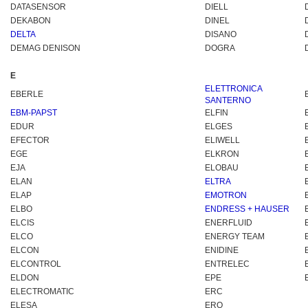
DATASENSOR
DIELL
DEKABON
DINEL
DELTA
DISANO
DEMAG DENISON
DOGRA
E
ELETTR
ONICA
EBERLE
SANTERNO
EBM-PAPST
ELFIN
EDUR
ELGES
EFECTOR
ELIWELL
EGE
ELKRON
EJA
ELOBAU
ELAN
ELTRA
ELAP
EMOTRON
ELBO
ENDRESS + HAUSER
ELCIS
ENERFLUID
ELCO
ENERGY TEAM
ELCON
ENIDINE
ELCONTROL
ENTRELEC
ELDON
EPE
ELECTROMATIC
ERC
ELESA
ERO