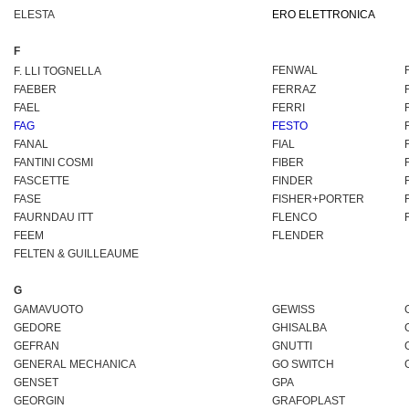
ELESTA
ERO ELETTRONICA
F
FENWAL
F. LLI TOGNELLA
FAEBER
FERRAZ
FAEL
FERRI
FAG
FESTO
FANAL
FIAL
FANTINI COSMI
FIBER
FASCETTE
FINDER
FASE
FISHER+PORTER
FAURNDAU ITT
FLENCO
FEEM
FLENDER
FELTEN & GUILLEAUME
G
GAMAVUOTO
GEWISS
GEDORE
GHISALBA
GEFRAN
GNUTTI
GENERAL MECHANICA
GO SWITCH
GENSET
GPA
GEORGIN
GRAFOPLAST