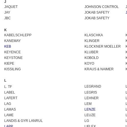
J
JAQUET
JOHNSON CONTROL
JAY
JOKAB SAFETY
JBC
JOKAB SAFETY
K
KABELSCHLEPP
KLASCHKA
KANEMAY
KLINGER
KEB
KLOCKNER MOELLER
KEYENCE
KLUBER
KEYSTONE
KOBOLD
KIEPE
KOYO
KISSILING
KRAUS & NAIMER
L
LEGRAND
L. TF
LABEL
LEGRIS
LAFERT
LEHNER
LAG
LEM
LAMAS
LENZE
LAME
LEUZE
LANDIS & GYR LANRUL
LG
LAPP
LIFLEX