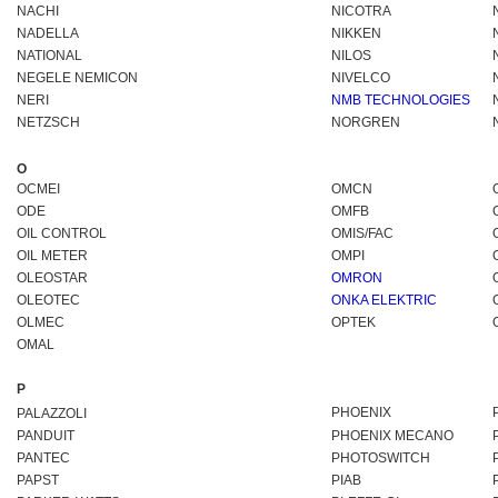
NACHI
NICOTRA
NADELLA
NIKKEN
NATIONAL
NILOS
NEGELE NEMICON
NIVELCO
NERI
NMB TECHNOLOGIES
NETZSCH
NORGREN
O
OCMEI
OMCN
ODE
OMFB
OIL CONTROL
OMIS/FAC
OIL METER
OMPI
OLEOSTAR
OMRON
OLEOTEC
ONKA ELEKTRIC
OLMEC
OPTEK
OMAL
P
PHOENIX
PALAZZOLI
PANDUIT
PHOENIX MECANO
PANTEC
PHOTOSWITCH
PAPST
PIAB