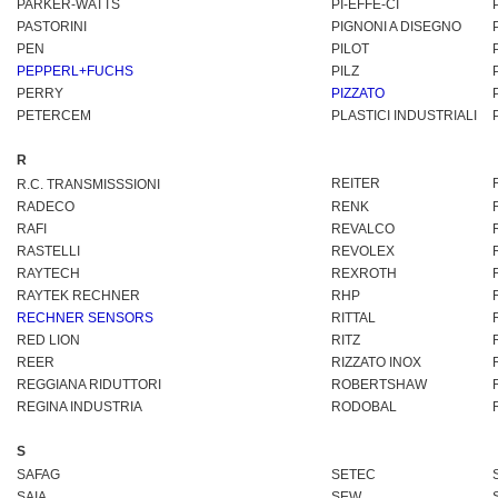
PARKER-WATTS
PI-EFFE-CI
PASTORINI
PIGNONI A DISEGNO
PEN
PILOT
PEPPERL+FUCHS
PILZ
PERRY
PIZZATO
PETERCEM
PLASTICI INDUSTRIALI
R
REITER
R.C. TRANSMISSSIONI
RADECO
RENK
RAFI
REVALCO
RASTELLI
REVOLEX
RAYTECH
REXROTH
RAYTEK RECHNER
RHP
RECHNER SENSORS
RITTAL
RED LION
RITZ
REER
RIZZATO INOX
REGGIANA RIDUTTORI
ROBERTSHAW
REGINA INDUSTRIA
RODOBAL
S
SAFAG
SETEC
SAIA
SEW