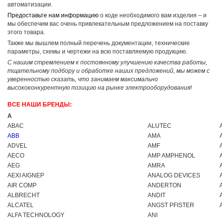
автоматизации.
Предоставьте нам информацию
о коде необходимого вам изделия – и
мы обеспечим вас очень привлекательным предложением на поставку
этого товара.
Также мы вышлем полный перечень документации, технические
параметры, схемы и чертежи на всю поставляемую продукцию.
С нашим стремлением к постоянному улучшению качества работы,
тщательному подбору и обработке наших предложений, мы можем с
уверенностью сказать, что занимаем максимально
высококонкурентную позицию на рынке электрооборудования!
ВСЕ НАШИ БРЕНДЫ:
A
ABAC
ALUTEC
ABB
AMA
ADVEL
AMF
AECO
AMP AMPHENOL
AEG
AMRA
AEXI AIGNEP
ANALOG DEVICES
AIR COMP
ANDERTON
ALBRECHT
ANDIT
ALCATEL
ANGST PFISTER
ALFA TECHNOLOGY
ANI