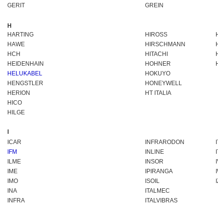
GERIT
GREIN
H
HARTING
HIROSS
HAWE
HIRSCHMANN
HCH
HITACHI
HEIDENHAIN
HOHNER
HELUKABEL
HOKUYO
HENGSTLER
HONEYWELL
HERION
HT ITALIA
HICO
HILGE
I
ICAR
INFRARODON
IFM
INLINE
ILME
INSOR
IME
IPIRANGA
IMO
ISOIL
INA
ITALMEC
INFRA
ITALVIBRAS