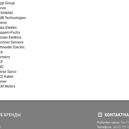
pp Group
enze
IYAWAKI
B Technologies
mron
ka Elektric
pperl+Fuchs
zzato Elettrica
chner Sensors
hneider Electric
ck
iemens
KF
MC
irax Sarco
D Kabel
iver
M Motors
5
БРЕНДЫ
КОНТАКТНА
Рабочие часы:
Пн-Пт
r
Телефон:
(057) ‎727-