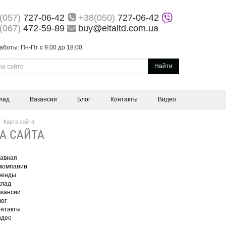
(057)
727-06-42
+38(050)
727-06-42
(067)
472-59-89
buy@eltaltd.com.ua
аботы: Пн-Пт с 9:00 до 18:00
Найти
лад
Вакансии
Блог
Контакты
Видео
Карта сайта
А САЙТА
авная
компании
ренды
клад
кансии
ог
нтакты
идео