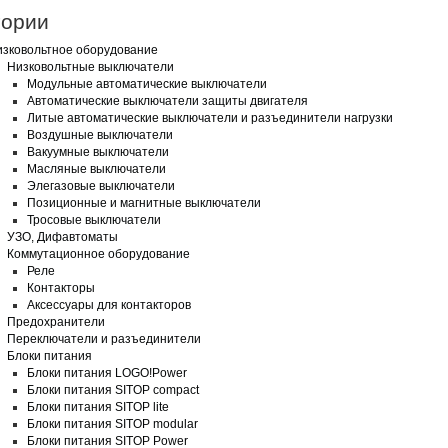
гории
зковольтное оборудование
Низковольтные выключатели
Модульные автоматические выключатели
Автоматические выключатели защиты двигателя
Литые автоматические выключатели и разъединители нагрузки
Воздушные выключатели
Вакуумные выключатели
Масляные выключатели
Элегазовые выключатели
Позиционные и магнитные выключатели
Тросовые выключатели
УЗО, Дифавтоматы
Коммутационное оборудование
Реле
Контакторы
Аксессуары для контакторов
Предохранители
Переключатели и разъединители
Блоки питания
Блоки питания LOGO!Power
Блоки питания SITOP сompact
Блоки питания SITOP lite
Блоки питания SITOP modular
Блоки питания SITOP Power