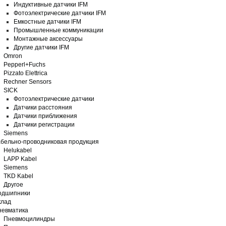
Индуктивные датчики IFM
Фотоэлектрические датчики IFM
Емкостные датчики IFM
Промышленные коммуникации
Монтажные аксессуары
Другие датчики IFM
Omron
Pepperl+Fuchs
Pizzato Elettrica
Rechner Sensors
SICK
Фотоэлектрические датчики
Датчики расстояния
Датчики приближения
Датчики регистрации
Siemens
бельно-проводниковая продукция
Helukabel
LAPP Kabel
Siemens
TKD Kabel
Другое
одшипники
клад
невматика
Пневмоцилиндры