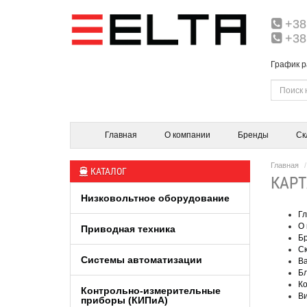
+38
+38
График р
Главная
О компании
Бренды
Ск
Главная
КАТАЛОГ
КАРТ
Низковольтное оборудование
Гл
О 
Приводная техника
Б
С
Системы автоматизации
Ва
Бл
Ко
Контрольно-измерительные
В
приборы (КИПиA)