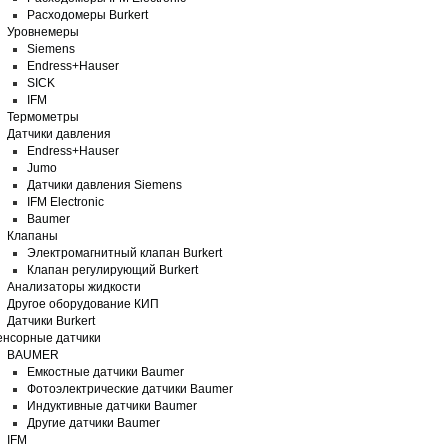
Pасходомеры Burkert
Уровнемеры
Siemens
Endress+Hauser
SICK
IFM
Термометры
Датчики давления
Endress+Hauser
Jumo
Датчики давления Siemens
IFM Electronic
Baumer
Клапаны
Электромагнитный клапан Burkert
Клапан регулирующий Burkert
Анализаторы жидкости
Другое оборудование КИП
Датчики Burkert
нсорные датчики
BAUMER
Емкостные датчики Baumer
Фотоэлектрические датчики Baumer
Индуктивные датчики Baumer
Другие датчики Baumer
IFM