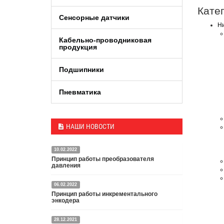
Кате
Сенсорные датчики
Ни
Кабельно-проводниковая
продукция
Подшипники
Пневматика
НАШИ НОВОСТИ
10.02.2022
Принцип работы преобразователя
давления
06.02.2022
Датчик или преобразователь давления — это
Принцип работы инкрементального
специальное устройство, преобразующее
энкодера
давление среды в пропорциональный
электрический сигнал.
28.12.2021
Энкодер представляет собой специальный датчик,