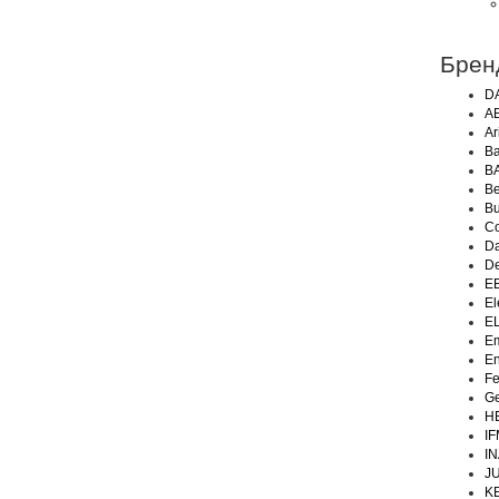
Брен
D
A
Ar
Ba
B
Be
Bu
Co
Da
De
E
El
E
Em
En
Fe
Ge
H
IF
IN
J
K