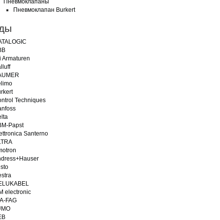
Пневмоклапаны
Пневмоклапан Burkert
ды
ATALOGIC
BB
i Armaturen
lluff
AUMER
limo
rkert
ntrol Techniques
nfoss
lta
BM-Papst
ettronica Santerno
LTRA
otron
dress+Hauser
sto
stra
ELUKABEL
M electronic
A-FAG
UMO
EB