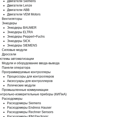
Двигатели Siemens
Двигатели Lenze
Двигатели ABB
Двигатели VEM Motors
Вентиляторы
Энкодеры
Энкодеры BAUMER
Энкодеры ELTRA
Энкодеры Pepperl+Fuchs
Энкодеры SICK
Энкодеры SIEMENS
Силовые модули
Дроссели
истемы автоматизации
Модули и оборудование ввода-вывода
Панели оператора
Программируемые контроллеры
Процессоры для контроллеров
Аксессуары для контроллеров
Логические модули
Промышленные коммуникации
нтрольно-измерительные приборы (КИПиA)
Расходомеры
Расходомеры Siemens
Расходомеры Endress Hauser
Расходомеры Rechner Sensors
Расходомеры IFM Electronic