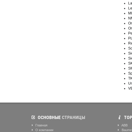
La
L
M
NM
O
On
Pe
Pi
Re
Sc
Si
S
S
S
Sp
TK
Un
VE
ОСНОВНЫЕ
СТРАНИЦЫ
ТОР
Главная
ABB
О компании
Baume