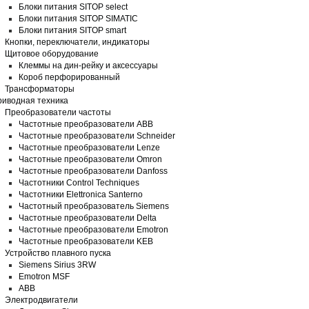
Блоки питания SITOP select
Блоки питания SITOP SIMATIC
Блоки питания SITOP smart
Кнопки, переключатели, индикаторы
Щитовое оборудование
Клеммы на дин-рейку и аксессуары
Короб перфорированный
Трансформаторы
иводная техника
Преобразователи частоты
Частотные преобразователи ABB
Частотные преобразователи Schneider
Частотные преобразователи Lenze
Частотные преобразователи Omron
Частотные преобразователи Danfoss
Частотники Control Techniques
Частотники Elettronica Santerno
Частотный преобразователь Siemens
Частотные преобразователи Delta
Частотные преобразователи Emotron
Частотные преобразователи KEB
Устройство плавного пуска
Siemens Sirius 3RW
Emotron MSF
ABB
Электродвигатели