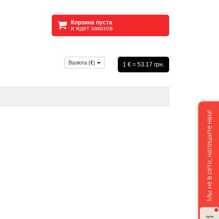
Корзина пуста
и ждет заказов
Валюта (
€
)
1 € = 53.17 грн.
Мы не в сети, напишите нам!